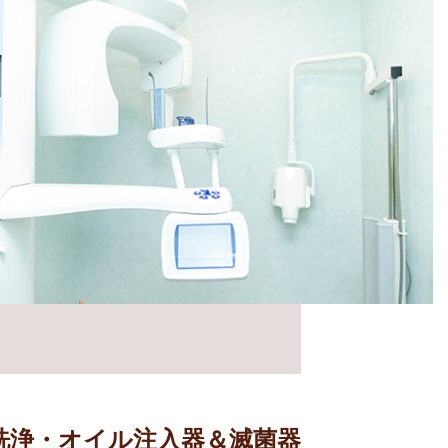
洗浄・オイル注入器＆滅菌器